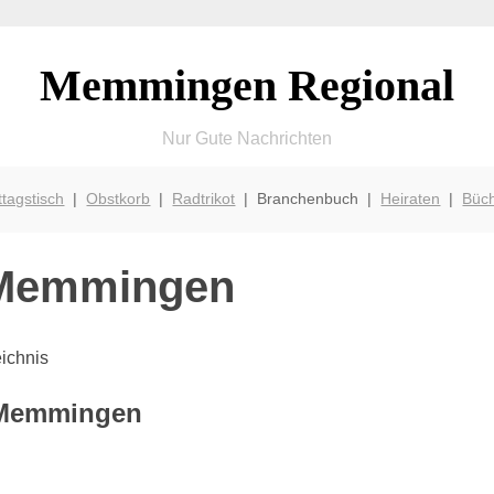
Memmingen Regional
Nur Gute Nachrichten
ttagstisch
|
Obstkorb
|
Radtrikot
| Branchenbuch |
Heiraten
|
Büc
 Memmingen
ichnis
n Memmingen