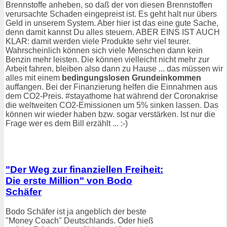
Brennstoffe anheben, so daß der von diesen Brennstoffen
verursachte Schaden eingepreist ist. Es geht halt nur übers
Geld in unserem System. Aber hier ist das eine gute Sache,
denn damit kannst Du alles steuern. ABER EINS IST AUCH
KLAR: damit werden viele Produkte sehr viel teurer.
Wahrscheinlich können sich viele Menschen dann kein
Benzin mehr leisten. Die können vielleicht nicht mehr zur
Arbeit fahren, bleiben also dann zu Hause ... das müssen wir
alles mit einem
bedingungslosen Grundeinkommen
auffangen. Bei der Finanzierung helfen die Einnahmen aus
dem CO2-Preis. #stayathome hat während der Coronakrise
die weltweiten CO2-Emissionen um 5% sinken lassen. Das
können wir wieder haben bzw. sogar verstärken. Ist nur die
Frage wer es dem Bill erzählt ... :-)
"Der Weg zur finanziellen Freiheit:
Die erste Million" von Bodo
Schäfer
Bodo Schäfer ist ja angeblich der beste
"Money Coach" Deutschlands. Oder hieß