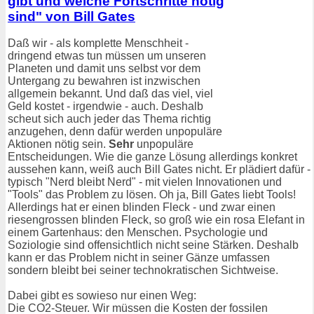
gibt und welche Fortschritte nötig
sind" von Bill Gates
Daß wir - als komplette Menschheit -
dringend etwas tun müssen um unseren
Planeten und damit uns selbst vor dem
Untergang zu bewahren ist inzwischen
allgemein bekannt. Und daß das viel, viel
Geld kostet - irgendwie - auch. Deshalb
scheut sich auch jeder das Thema richtig
anzugehen, denn dafür werden unpopuläre
Aktionen nötig sein.
Sehr
unpopuläre
Entscheidungen. Wie die ganze Lösung allerdings konkret
aussehen kann, weiß auch Bill Gates nicht. Er plädiert dafür -
typisch "Nerd bleibt Nerd" - mit vielen Innovationen und
"Tools" das Problem zu lösen. Oh ja, Bill Gates liebt Tools!
Allerdings hat er einen blinden Fleck - und zwar einen
riesengrossen blinden Fleck, so groß wie ein rosa Elefant in
einem Gartenhaus: den Menschen. Psychologie und
Soziologie sind offensichtlich nicht seine Stärken. Deshalb
kann er das Problem nicht in seiner Gänze umfassen
sondern bleibt bei seiner technokratischen Sichtweise.
Dabei gibt es sowieso nur einen Weg:
Die CO2-Steuer. Wir müssen die Kosten der fossilen