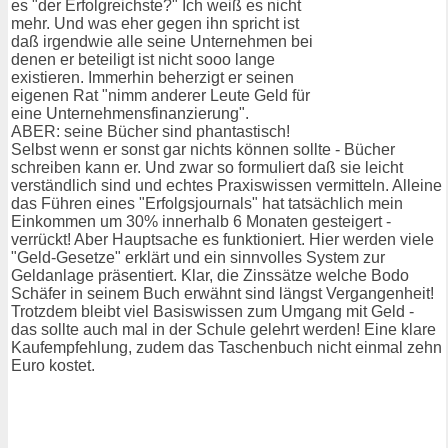
es "der Erfolgreichste?" Ich weiß es nicht
mehr. Und was eher gegen ihn spricht ist
daß irgendwie alle seine Unternehmen bei
denen er beteiligt ist nicht sooo lange
existieren. Immerhin beherzigt er seinen
eigenen Rat "nimm anderer Leute Geld für
eine Unternehmensfinanzierung".
ABER: seine Bücher sind phantastisch!
Selbst wenn er sonst gar nichts können sollte - Bücher
schreiben kann er. Und zwar so formuliert daß sie leicht
verständlich sind und echtes Praxiswissen vermitteln. Alleine
das Führen eines "Erfolgsjournals" hat tatsächlich mein
Einkommen um 30% innerhalb 6 Monaten gesteigert -
verrückt! Aber Hauptsache es funktioniert. Hier werden viele
"Geld-Gesetze" erklärt und ein sinnvolles System zur
Geldanlage präsentiert. Klar, die Zinssätze welche Bodo
Schäfer in seinem Buch erwähnt sind längst Vergangenheit!
Trotzdem bleibt viel Basiswissen zum Umgang mit Geld -
das sollte auch mal in der Schule gelehrt werden! Eine klare
Kaufempfehlung, zudem das Taschenbuch nicht einmal zehn
Euro kostet.