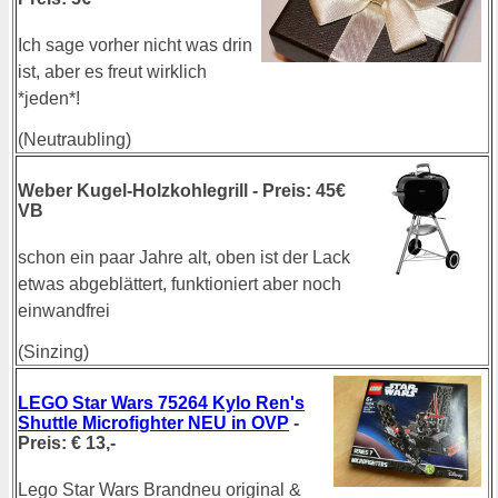
Ich sage vorher nicht was drin
ist, aber es freut wirklich
*jeden*!
(Neutraubling)
Weber Kugel-Holzkohlegrill - Preis: 45€
VB
schon ein paar Jahre alt, oben ist der Lack
etwas abgeblättert, funktioniert aber noch
einwandfrei
(Sinzing)
LEGO Star Wars 75264 Kylo Ren's
Shuttle Microfighter NEU in OVP
-
Preis: € 13,-
Lego Star Wars Brandneu original &