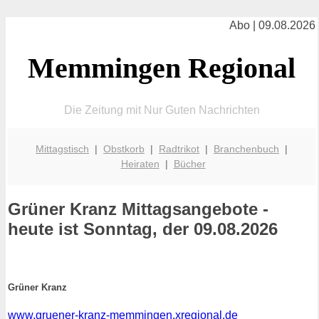
Abo | 09.08.2026
Memmingen Regional
Die Zeitung mit Nur Guten Nachrichten
Mittagstisch
|
Obstkorb
|
Radtrikot
|
Branchenbuch
|
Heiraten
|
Bücher
Grüner Kranz
Mittagsangebote -
heute ist Sonntag, der 09.08.2026
Grüner Kranz
www.gruener-kranz-memmingen.xregional.de